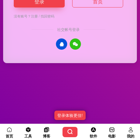
登录
首页
没有账号？
注册
/
找回密码
社交帐号登录
登录体验更佳!
Copyright © 2026
优渥导航
冀ICP备20003336号-5
由
OneNav
强力驱动
首页
工具
博客
软件
电影
我的