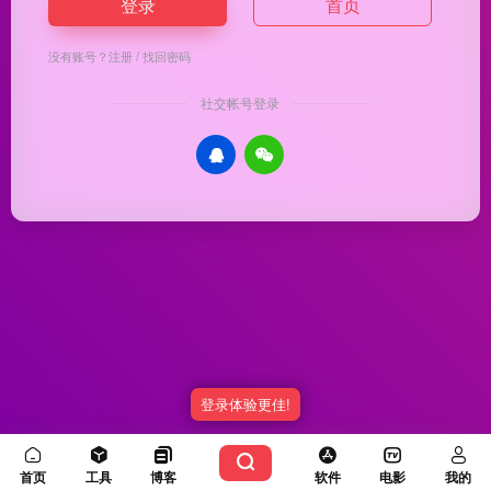
登录
首页
没有账号？
注册
/
找回密码
社交帐号登录
登录体验更佳!
Copyright © 2026
优渥导航
冀ICP备20003336号-5
由
OneNav
强力驱动
首页
工具
博客
软件
电影
我的