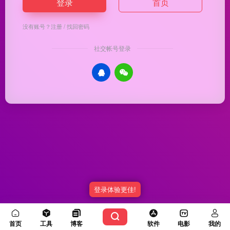
登录
首页
没有账号？
注册
/
找回密码
社交帐号登录
登录体验更佳!
Copyright © 2026
优渥导航
冀ICP备20003336号-5
由
OneNav
强力驱动
首页
工具
博客
软件
电影
我的