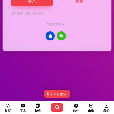
登录
首页
没有账号？
注册
/
找回密码
社交帐号登录
登录体验更佳!
Copyright © 2026
优渥导航
冀ICP备20003336号-5
由
OneNav
强力驱动
首页
工具
博客
软件
电影
我的