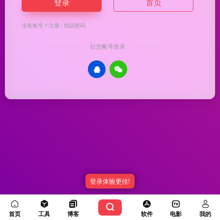
登录
首页
没有账号？
注册
/
找回密码
社交帐号登录
登录体验更佳!
Copyright © 2026
优渥导航
冀ICP备20003336号-5
由
OneNav
强力驱动
首页
工具
博客
软件
电影
我的