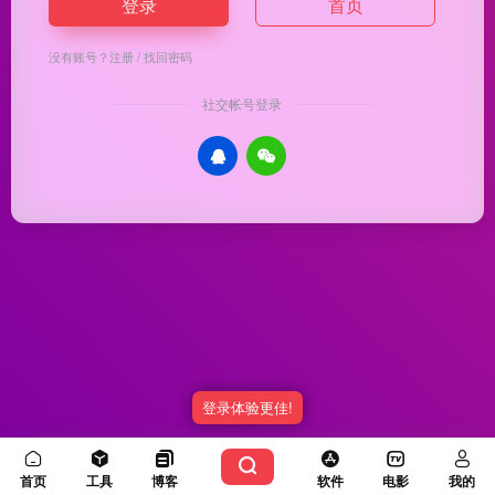
登录
首页
没有账号？
注册
/
找回密码
社交帐号登录
登录体验更佳!
Copyright © 2026
优渥导航
冀ICP备20003336号-5
由
OneNav
强力驱动
首页
工具
博客
软件
电影
我的