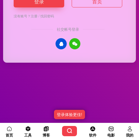
登录
首页
没有账号？
注册
/
找回密码
社交帐号登录
登录体验更佳!
Copyright © 2026
优渥导航
冀ICP备20003336号-5
由
OneNav
强力驱动
首页
工具
博客
软件
电影
我的