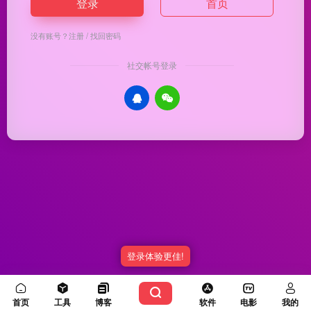
登录
首页
没有账号？
注册
/
找回密码
社交帐号登录
登录体验更佳!
Copyright © 2026
优渥导航
冀ICP备20003336号-5
由
OneNav
强力驱动
首页
工具
博客
软件
电影
我的