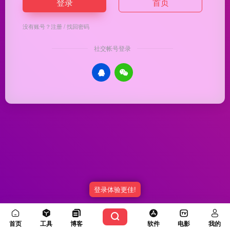
登录
首页
没有账号？
注册
/
找回密码
社交帐号登录
登录体验更佳!
Copyright © 2026
优渥导航
冀ICP备20003336号-5
由
OneNav
强力驱动
首页
工具
博客
软件
电影
我的