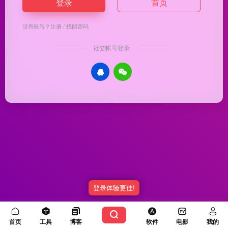
登录
首页
没有账号？
注册
/
找回密码
社交帐号登录
登录体验更佳!
Copyright © 2026
优渥导航
冀ICP备20003336号-5
由
OneNav
强力驱动
首页
工具
博客
软件
电影
我的